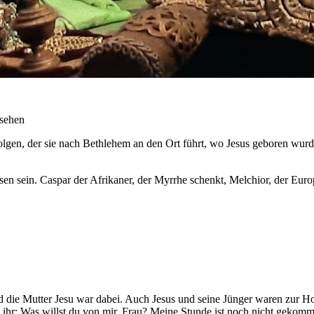
 sehen
 folgen, der sie nach Bethlehem an den Ort führt, wo Jesus geboren w
sen sein. Caspar der Afrikaner, der Myrrhe schenkt, Melchior, der Euro
und die Mutter Jesu war dabei. Auch Jesus und seine Jünger waren zur Ho
 ihr: Was willst du von mir, Frau? Meine Stunde ist noch nicht gekomm