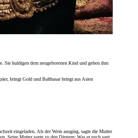
urde. Sie huldigen dem neugeborenen Kind und geben ihm
päer, bringt Gold und Balthasar bringt aus Asien
chzeit eingeladen. Als der Wein ausging, sagte die Mutter
en. Seine Mutter sagte zu den Dienern: Was er euch sagt,