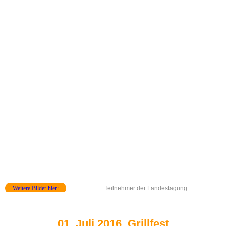
Landestagung in Fulda
Weitere Bilder hier:
Teilnehmer der Landestagung
01. Juli 2016, Grillfest