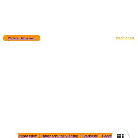
Krippenfahrt nach Roggenburg und Ulm
Weitere Bilder hier:
nach oben
Impressum
|
Datenschutzerklärung
|
Startseite
|
Gästebuch